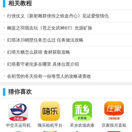
相关教程
活动时间：7月28日5:00—7月30日23:59
行侠仗义《新射雕群侠传之铁血丹心》见证爱恨情仇
活动内容：
幽蓝之羽我去玩《苍之女武神BT》光源矿脉
幻塔冰川峭壁任务怎么过 任务做法攻略
过关指定公主级第十二、十四章，享双倍物品掉率;
幻塔方糖怎么获得 食材获取攻略
过关指定公主级第三、八章，享受双倍金币、双倍物品掉落;
幻塔看守者伦多在哪里 具体位置介绍
过关指定公主级第一、五章，享双倍金币掉率。
在初雪的冬天你有一份堆雪人的攻略请查收
温馨提示：
猜你喜欢
公主级第一、三、五章可掉落【星之海】套装制作所需材
料，
公主级第三、八章可掉落【韶颜倾城】套装制作所需材料，
中交天运司机
嗨乐租机平台
禾乡农场农家
庄家按月直租
端app v4.5.2.1
v1.0.3
版 v1.0.8
v1.0.82