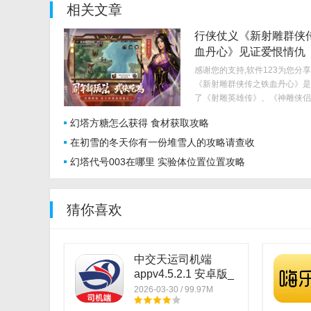
相关文章
行侠仗义《新射雕群侠
血丹心》见证爱恨情仇
感谢您的支持,软件123为您分
《新射雕群侠传之铁血丹心》是
了《射雕英雄传》、《神雕侠侣
天屠龙记》百位传奇大侠，由金
幻塔方糖怎么获得 食材获取攻略
权，中手游与侠义文化联合开发
手游。..
在初雪的冬天你有一份堆雪人的攻略请查收
幻塔代号003在哪里 实验体位置位置攻略
猜你喜欢
中交天运司机端
appv4.5.2.1 安卓版_
中文安卓app手机软
2026-03-30 / 99.97M
件下载