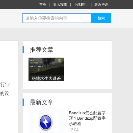
首页
|
资讯攻略
|
下载排行
|
最近更新
搜索
推荐文章
绝地求生大逃杀
戏行业
为什么叫吃鸡
”的设
最新文章
Bandizip怎么配置字
形？Bandizip配置字
形教程
12-04