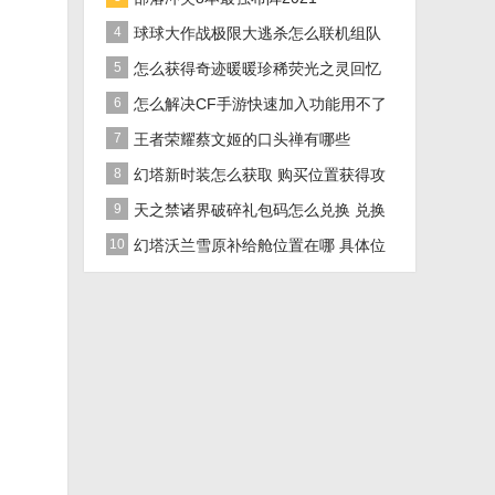
4
球球大作战极限大逃杀怎么联机组队
5
怎么获得奇迹暖暖珍稀荧光之灵回忆
花火
6
怎么解决CF手游快速加入功能用不了
的问题
7
王者荣耀蔡文姬的口头禅有哪些
8
幻塔新时装怎么获取 购买位置获得攻
略
9
天之禁诸界破碎礼包码怎么兑换 兑换
码大全攻略
10
幻塔沃兰雪原补给舱位置在哪 具体位
置攻略