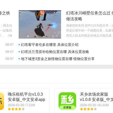
传之铁
幻塔冰川峭壁任务怎么过 
做法攻略
享：我去玩
感谢您的支持,软件123为您分享：
一款集结
壁是幻塔中的一个跑图任务，玩家
》、《倚
用无人机去到指定的地点才能完成
庸正版授
很多玩家都不知道幻塔冰川峭壁任
幻塔看守者伦多在哪里 具体位置介绍
08-07
的真武侠
过？..
幻塔沃兰雪原补给舱位置在哪 具体位置攻略
08-07
地下城堡3赏金之旅怪物位置在哪 怪物位置分享
08-07
嗨乐租机平台v1.0.3
禾乡农场农家版
安卓版_中文安卓app
v1.0.8 安卓版_中
手机软件下载
卓app手机软件下
2026-03-30 / 7.21M
2026-03-30 / 61.02M