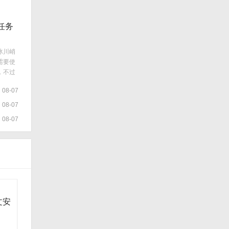
任务
冰川峭
需要使
，不过
务怎么
08-07
08-07
08-07
文安
载