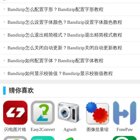
AdobeAcrobat软件，它可以直接将JPG转换为PDF格式。
Bandizip怎么配置字形？Bandizip配置字形教程
PearlMountain JPG to PDF Converter官方版可以将多个
Bandizip怎么设置字体颜色？Bandizip设置字体颜色教程
JPEG图像组合成一个pdf文件。
Bandizip怎么退出精简模式？Bandizip退出精简模式教程
将每个JPEG图像转换为单独的PDF文件。
丰富的调整选项，支持设置PDF压缩比、页面大小等。
Bandizip怎么关闭自动更新？Bandizip关闭自动更新教程
设置文档标题、主题、作者和关键字。
Bandizip如何配置字体？Bandizip配置字体教程
可以直接从Windows资源管理器中拖动图像并快速转换。
Bandizip如何显示校验值？Bandizip显示校验值教程
从多张照片创建PDF相册。
猜你喜欢
闪电图片格
Easy2Convert
Agisoft
图像批量缩
FonePaw
式转换器
PCD to TIFF
StereoScan
放工具 v4.3
HEIC