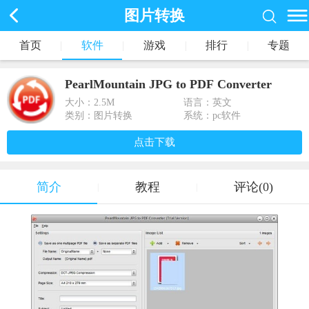
图片转换
首页
|
软件
|
游戏
|
排行
|
专题
PearlMountain JPG to PDF Converter
v1.1.4官方版
大小：
2.5M
语言：英文
类别：图片转换
系统：pc软件
点击下载
简介
教程
评论(0)
|
|