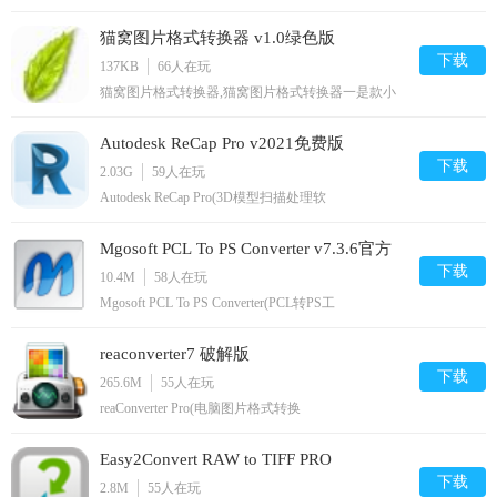
具),Easy2ConvertEMFtoIMAGE是一款功能实用，操
作简单的EMF转图片工具。用户可以借助这款软件
猫窝图片格式转换器 v1.0绿色版
将EMF文件快速转化成其他常见的图片格式，支持
批量操作，命令行支持图像旋转，调整大小和图像翻
下载
137KB
66
人在玩
转选项,您可以免费下载。
猫窝图片格式转换器,猫窝图片格式转换器一是款小
巧实用的图片格式转换工具，可以将图片转换成用户
需要的格式，一键转换，操作简单，支持png，jpg，
Autodesk ReCap Pro v2021免费版
gif，bmp，exif，emf，icon，tiff，wmf等多种格式的
转换。,您可以免费下载。
下载
2.03G
59
人在玩
Autodesk ReCap Pro(3D模型扫描处理软
件),AutodeskReCapPro2021是一款3D模型扫描处理软
件，可以非常轻松的将现实图片转换为可供进一步设
Mgosoft PCL To PS Converter v7.3.6官方
计的3D模型或2D图形，有需要的用户可以下载,您可
以免费下载。
下载
版
10.4M
58
人在玩
Mgosoft PCL To PS Converter(PCL转PS工
具),MgosoftPCLToPSConverter是一款PCL转PSD格式
的转换工具，能够批量将PCL和PXL打印文件转换成
reaconverter7 破解版
PS文件，界面直观，操作简单，使用方便。,您可以
免费下载。
下载
265.6M
55
人在玩
reaConverter Pro(电脑图片格式转换
器),reaConverterPro是一款非常实用的电脑图片格式
转换器，该软件支持机会所有格式的图片转换，用户
Easy2Convert RAW to TIFF PRO
可以轻松调整图片格式，有需要的朋友可以点击下载
使用,您可以免费下载。
下载
2.8M
55
人在玩