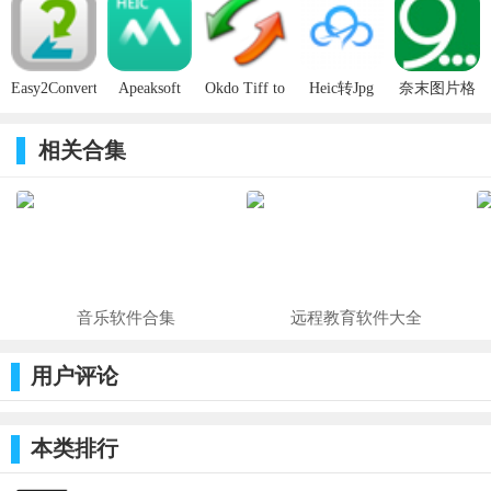
v3.1.2.0官方
v3.1官方版
v1.0.1官方
绿色中文版
Converter
版
版
v1.3.0免费
版
Easy2Convert
Apeaksoft
Okdo Tiff to
Heic转Jpg
奈末图片格
PSD to
Free HEIC
Swf
v3.7.0.0官方
式尺寸转换
IMAGE v3.0
Converter
Converter
版
助手 v8.5绿
相关合集
官方版
v1.0.6免费
v5.6官方版
色版
版
使用方法
启动PearlMountain JPG to PDF Converter程序。添加要转
换的图像文件。指定用于保存文件的转换选项和目标文件夹，然
后按“转换”按钮。这是你所需要知道的，以成功地使用程序和获
得专业的结果。即使你从未处理过图像转换器，在几秒钟内你将
音乐软件合集
远程教育软件大全
掌握程序。您可以看到使用珠光山图像大小调整器调整图像大小
用户评论
是多么容易。
本类排行