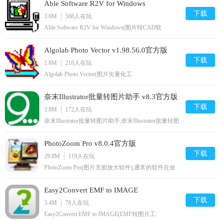
Able Software R2V for Windows
下载
v5.5.040330中文绿色版
3.6M
568
人在玩
Able Software R2V for Windows(图片转CAD软
件),AbleSoftwareR2VforWindows是一款非常实用的图
片转CAD软件，该软件为用户提供了全面的自动化
Algolab Photo Vector v1.98.56.0官方版
光栅图像到矢量图形的转换，操作简单，有需要的朋
友快来下载使用吧,您可以免费下载。
下载
1.8M
210
人在玩
Algolab Photo Vector(图片矢量化工
具),AlgolabPhotoVector是一款图片向量转换软件，用
这款软件就可以将jpg、png等格式的图片转换成向量
奈末Illustrator批量转图片助手 v8.3官方版
格式的文档，该软件简简单单几步骤就能把矢量图制
作好,您可以免费下载。
下载
2.8M
172
人在玩
奈末Illustrator批量转图片助手,奈末Illustrator批量转图
片助手是一款图片格式转换软件，支持将ai文件批量
转换为JPGPNGGIF图片格式，软件操作简单易上
PhotoZoom Pro v8.0.4官方版
手，有需要进行ai文件转换的用户快来试试吧,您可以
免费下载。
下载
29.8M
119
人在玩
PhotoZoom Pro(图片无损放大软件),通常的软件在放
大图片时，总会降低图片的品质，而PhotoZoomPro
使用了S-SplineMax技术，这是一种拥有自动调节、
Easy2Convert EMF to IMAGE
高级插值算法的专利技术，可以尽可能地提高放大图
片的品质PhotoZoomPro的最大特色是可以对图片进
下载
3.4M
78
人在玩
行放大而没有锯齿、较少失真。,您可以免费下载。
Easy2Convert EMF to IMAGE(EMF转图片工