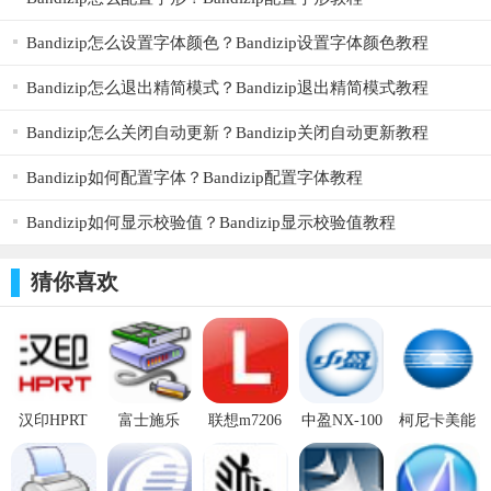
更省钱
Bandizip怎么设置字体颜色？Bandizip设置字体颜色教程
产品参数
Bandizip怎么退出精简模式？Bandizip退出精简模式教程
品名：电子面单打印机
Bandizip怎么关闭自动更新？Bandizip关闭自动更新教程
分辨率：203dpi
Bandizip如何配置字体？Bandizip配置字体教程
打印宽度：48-80mm
Bandizip如何显示校验值？Bandizip显示校验值教程
打印方式：热敏打印
自动吸纸：支持
猜你喜欢
机器大小：155mmx82mmx86mm
型号：QR368打印速度：180mm/s
机器重量：60g
汉印HPRT
富士施乐
联想m7206
中盈NX-100
柯尼卡美能
纸张性质：折叠纸、卷筒纸
TP80B打印
CM215fw驱
驱动 v1.0官
打印机驱动
达658e驱动
机驱动
动 v2.1官方
方版
v1.1官方版
v1.0官方版
通讯接口：USB
版