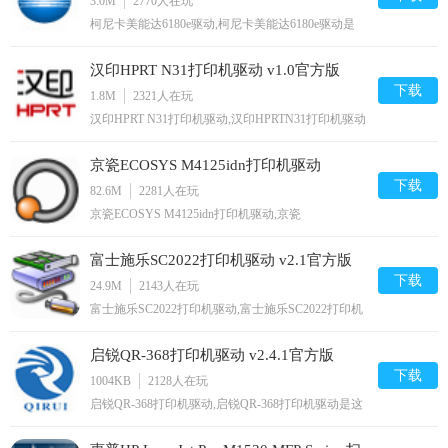
3.0M
2770
人在玩
柯尼卡美能达6180e驱动,柯尼卡美能达6180e驱动是
柯尼卡美能达PagePro6180e型号打印机的官方驱动软
件，如果用户所使用的打印机型号是柯尼卡美能达
汉印HPRT N31打印机驱动 v1.0官方版
6180e，则需要安装对应驱动，有需要的可以下载使
用,您可以免费下载。
下载
1.8M
2321
人在玩
汉印HPRT N31打印机驱动,汉印HPRTN31打印机驱动
是汉印N31型号打印机的官方驱动软件，如果用户所
使用的打印机型号是汉印HPRTN31打印机，则需要
京瓷ECOSYS M4125idn打印机驱动
安装对应驱动，有需要的可以下载使用,您可以免费
下载。
下载
v5.1.2213官方版
82.6M
2281
人在玩
京瓷ECOSYS M4125idn打印机驱动,京瓷
ECOSYSM4125idn打印机驱动是京瓷m4125idn一体
机的官方打印驱动软件，只有安装了对应型号的打印
富士施乐SC2022打印机驱动 v2.1官方版
机驱动，用户才能正常的使用打印机功能，如复印、
打印、扫描等功能，都需要有驱动帮助,您可以免费
下载
24.9M
2143
人在玩
下载。
富士施乐SC2022打印机驱动,富士施乐SC2022打印机
驱动是富士施乐官方的sc2022型号一体机的驱动软
件，只有安装了富士施乐sc2022打印机驱动才能正常
启锐QR-368打印机驱动 v2.4.1官方版
的使用一体机进行打印，有需要的可以下载使用,您
可以免费下载。
下载
1004KB
2128
人在玩
启锐QR-368打印机驱动,启锐QR-368打印机驱动是这
款一联面单打印机的官方驱动，简美设计、自动吸
纸、0.87秒一单、智能校对、小巧便捷、免耗省钱、