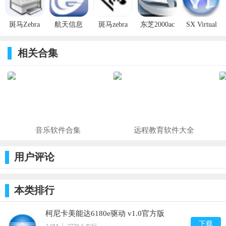
系统支持：不支持MAC苹果系统
斑马Zebra
航天信息
斑马zebra
东芝2000ac
SX Virtual
GK888T打
Aisino SK-
110Xi4打印
打印机驱动
Link v4.3.0
印机驱动
860L打印机
机驱动
官方版
相关合集
v2.7.03.16官
驱动 v3.0官
v5.1.07官方
方版
方版
版
音乐软件合集
远程教育软件大全
用户评论
本类排行
柯尼卡美能达6180e驱动 v1.0官方版
下载