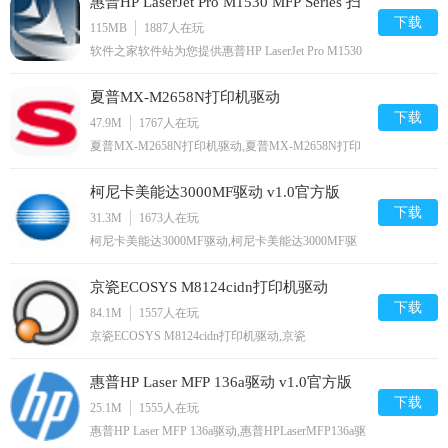
惠普HP LaserJet Pro M1530 MFP Series 扫
连续打单、打印清晰,您可以免费下载。
下载
描打印机驱动
115MB
1887
人在玩
软件之家软件站为您提供惠普HP LaserJet Pro M1530
MFP Series 扫描打印机驱动 安卓版,手机版下载,惠普
HP LaserJet Pro M1530 MFP Series 扫描打印机驱动
夏普MX-M2658N打印机驱动
apk免费下载安装到手机.同时支持便捷的电脑端一键
安装功能!
下载
v12.0.0.58849官方版
47.9M
1767
人在玩
夏普MX-M2658N打印机驱动,夏普MX-M2658N打印
机驱动是夏普打印机的官方驱动软件，通过夏普MX-
M2658N打印机驱动能够使用户的打印机能够正常的
柯尼卡美能达3000MF驱动 v1.0官方版
运作，如果用户的电脑和打印机连接USB后无法正常
运行，就需要驱动才能够正常运行,您可以免费下
下载
31.3M
1673
人在玩
载。
柯尼卡美能达3000MF驱动,柯尼卡美能达3000MF驱
动是柯尼卡美能达官方打印机的驱动软件，只有安装
了柯尼卡美能达3000MF驱动用户才能正常的使用对
京瓷ECOSYS M8124cidn打印机驱动
应型号的打印机进行打印，有需要的可以下载使用,
您可以免费下载。
下载
v5.1.26.15官方版
84.1M
1557
人在玩
京瓷ECOSYS M8124cidn打印机驱动,京瓷
ECOSYSM8124cidn打印机驱动是京瓷M8124cidn复
印机的官方打印驱动软件，只有安装了对应型号的打
惠普HP Laser MFP 136a驱动 v1.0官方版
印机驱动，用户才能正常的使用打印机功能，如复
印、打印、扫描等功能，都需要有驱动帮助,您可以
下载
25.1M
1555
人在玩
免费下载。
惠普HP Laser MFP 136a驱动,惠普HPLaserMFP136a驱
动是专门用于惠普136a型号打印机设备的官方驱动软