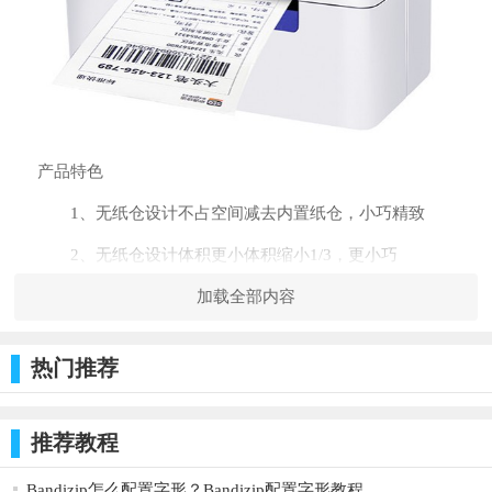
产品特色
1、无纸仓设计不占空间减去内置纸仓，小巧精致
2、无纸仓设计体积更小体积缩小1/3，更小巧
3、打印速度提升到180MM/S面单长度决定了打印时长，
加载全部内容
每分钟70单联单打印速度高达0.875/张大大提高了工作效率
热门推荐
4、自动检纸器自动测纸全自动穿透式，发射式双感应，
每一张标签纸都在正确的位置上。
推荐教程
5、性能稳定打印清晰使用稳定，打印头使用寿命更长。
6、热敏打印免碳带免墨水装入热敏标签即可打印，省时
Bandizip怎么配置字形？Bandizip配置字形教程