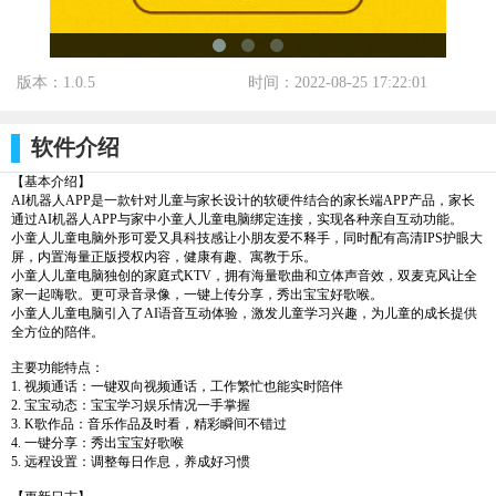
版本：1.0.5
时间：2022-08-25 17:22:01
标签：
软件介绍
【基本介绍】
AI机器人APP是一款针对儿童与家长设计的软硬件结合的家长端APP产品，家长
通过AI机器人APP与家中小童人儿童电脑绑定连接，实现各种亲自互动功能。
小童人儿童电脑外形可爱又具科技感让小朋友爱不释手，同时配有高清IPS护眼大
屏，内置海量正版授权内容，健康有趣、寓教于乐。
小童人儿童电脑独创的家庭式KTV，拥有海量歌曲和立体声音效，双麦克风让全
家一起嗨歌。更可录音录像，一键上传分享，秀出宝宝好歌喉。
小童人儿童电脑引入了AI语音互动体验，激发儿童学习兴趣，为儿童的成长提供
全方位的陪伴。
主要功能特点：
1. 视频通话：一键双向视频通话，工作繁忙也能实时陪伴
2. 宝宝动态：宝宝学习娱乐情况一手掌握
3. K歌作品：音乐作品及时看，精彩瞬间不错过
4. 一键分享：秀出宝宝好歌喉
5. 远程设置：调整每日作息，养成好习惯