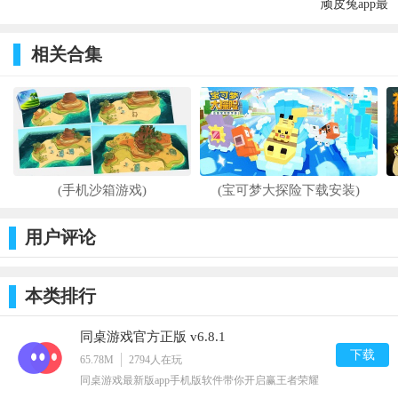
顽皮兔app最
Training 4)
新版
v1.0
v1.11.36
相关合集
(手机沙箱游戏)
(宝可梦大探险下载安装)
用户评论
本类排行
同桌游戏官方正版 v6.8.1
下载
65.78M
2794
人在玩
同桌游戏最新版app手机版软件带你开启赢王者荣耀
皮肤之路。同桌游戏为什么下架了？改名叫什么了？