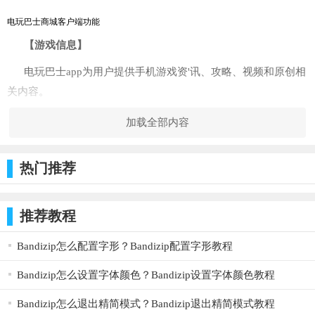
电玩巴士商城客户端功能
【游戏信息】
电玩巴士app为用户提供手机游戏资'讯、攻略、视频和原创相
关内容。
【游戏攻略】
加载全部内容
游戏宝典直达，快速找到的游戏攻略，评测，视频，礼包，
并可收到小编的精选游戏推荐。
热门推荐
【游戏下载】
推荐教程
电玩巴士app为用户提供好玩的热门手机游戏下载、好玩的单
机手游下载。
Bandizip怎么配置字形？Bandizip配置字形教程
app特色
Bandizip怎么设置字体颜色？Bandizip设置字体颜色教程
1、是游戏相关的平台，游戏话题、攻略、视频、发布会等都
有；
Bandizip怎么退出精简模式？Bandizip退出精简模式教程