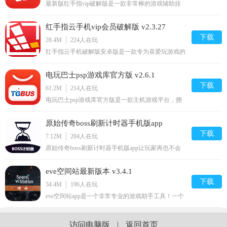
最新版红手指vip破解版是一款非常棒的游戏辅助挂
机软件。软件根本不需要root，即时手机离线，也能
挂机；市面上多款热门游戏全部支持，让你成为游戏
红手指云手机vip会员破解版 v2.3.27
的王者！你还在等什么？快来2265安卓网下载吧！破
解说明：此版本全网最新vip破解版，无需登录，上
下载
28.4M
224
人在玩
线就是vip会员！红
红手指云手机破解版安卓版是一款专为喜爱玩游戏的
用户打造的手游神器，这款软件支持游戏多开，让您
一部手机当做多部使用，而且还支持游戏托管挂机功
电玩巴士psp游戏库官方版 v2.6.1
能，彻底解放你的双手，离线也能获得海量资源，感
兴趣的话就来2265安卓网下载吧！红手指云手机app
下载
61.2M
214
人在玩
破解版介绍红手指
电玩巴士psp游戏库官方版是一款主机游戏平台，拥
有优质的游戏攻略、游戏发布会信息、游戏论坛、游
戏视频等内容，而且还有超级丰富的主机游戏资源，
原始传奇boss刷新计时器手机版app
在这里可以购买到正版的游戏资源，拥有非常优惠的
价格，是喜欢主机游戏朋友的必备掌上游戏库！电玩
下载
v22.02.18
7.12M
204
人在玩
巴士手机版介绍为
原始传奇boss刷新计时器手机版app让玩家再也不会
错过打boss的时间，用户可以将游戏之中打boss和游
戏活动的时间记录在软件之中，软件将会在时间即将
eve空间站最新版本 v3.4.1
到达的时候对玩家进行提醒，让玩家再也不会错过任
何游戏的活动。传奇boss计时器免费版本简介BOSS
下载
34.4M
196
人在玩
计时器事一款专注各
eve空间站app是一个非常专业的游戏助手工具！一个
专为广大的eve星战前夜游戏玩家而量身打造定制的
手机软件！提供了各种人性化的功能板块及自定义内
容，且操作简单，使用方便，能查询战舰，配置载
访问电脑版
|
返回首页