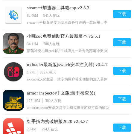
小编说下，之前只是暂时下架整改，现在又重新上架
steam++加速器工具箱app v2.8.3
了，并没有改名。一款为用户提供及时面对面游戏竞
技的手机应用，无需下载，各种经典耐玩的小游戏任
下载
82.46M
941
人在玩
你畅玩，还在为等
steam++手机版是专为安卓设备打造的一款应用，本
程序为用户提供了安全、实用的游戏功能。网友们不
仅可以在steam社区和玩友们交流互动，查看感兴趣
小曦coc免费辅助官方最新版本 v5.5.1
的游戏资源，还可以和体验可视化皮肤编辑等功能。
需要的用户快点来安装吧！官方介绍Steam++是一个
下载
34.11M
786
人在玩
包含多种Steam工具功
部落冲突小曦coc辅助手机版是一款专为部落冲突游
戏玩家设计的多种游戏辅助工具，支持宝石加速、自
动布阵、防御识别等多种功能，一键开启全面辅助完
nxloader最新版(switch安卓注入器) v0.4.1
美释放双手，帮您玩游戏更轻松畅快。快来下载体验
吧！小曦coc辅助官网介绍小曦coc辅助是一款专为经
下载
1.7M
735
人在玩
典策略塔防游戏《
nxloader汉化版是一款专为用户带来便捷的注入器体
验，用户朋友可以将通过安装本软件来节省电脑端操
作开机switch的时间，使用简单完美汉化，同时软件
armor inspector中文版(装甲检查员)
附带了详细的使用说明内容，有需要的小伙伴们快来
下载体验吧！nbsp;nxloader最新版switch安卓注入器
下载
v3.9.19
127.10M
300
人在玩
简介为任天堂
armorinspector安卓版是专为坦克世界游戏打造的辅助
工具，大家玩游戏时想要轻松获胜的话，最重要就是
掌握各种坦克的属性和技能，摸清特性才能更好地排
红手指内购破解版2020 v2.3.27
兵布阵，从而充分发挥出坦克的最大优势，那么可以
下载这个辅助，能够清楚了解坦克的构造。
下载
28.4M
294
人在玩
armorinspector中文版介