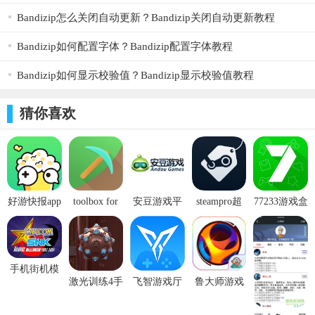
2、不仅可以让你掌握最新游戏动态，还可以让你更加懂游
Bandizip怎么关闭自动更新？Bandizip关闭自动更新教程
戏，结识游戏小伙伴；
Bandizip如何配置字体？Bandizip配置字体教程
3、支持签到、收藏、筛选等便捷功能，软件123为你带来更
多惊喜福利；
Bandizip如何显示校验值？Bandizip显示校验值教程
4、这里也是一个游戏社交圈子，大家可以在这里发现各种有
猜你喜欢
趣好玩的游戏；
5、可以分类看资讯，关注游戏最新动态，获取一手情报；
更新日志
v2.5.0版本
好游快报app
toolbox for
安豆游戏平
steampro超
77233游戏盒
【优化】重构『游戏』版块，游戏攻略评测轻松掌握，全新
最新版
minecraft pe
台 v9.0
级蒸汽app
破解版
v1.5.6.604
最新版(mc
v2.4.3
v3.9.4
界面全新体验
toolbox)
v5.4.32
【优化】游戏评分功能
手机街机模
激光训练4手
飞智游戏厅
鲁大师游戏
拟器 v1.0.6
【修复】若干已知问题
机版(VR
模拟器游戏
app v1.1.0
Laser
v5.1.4.0