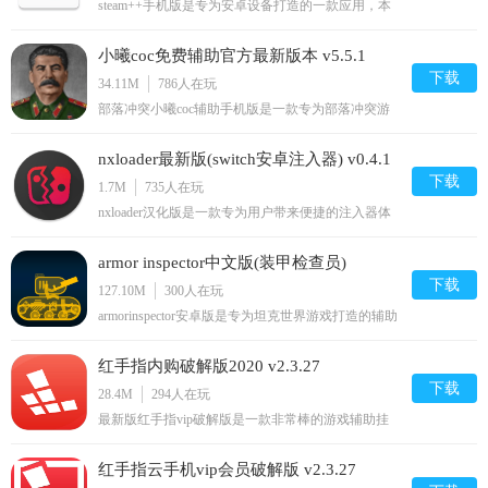
steam++手机版是专为安卓设备打造的一款应用，本
程序为用户提供了安全、实用的游戏功能。网友们不
仅可以在steam社区和玩友们交流互动，查看感兴趣
小曦coc免费辅助官方最新版本 v5.5.1
的游戏资源，还可以和体验可视化皮肤编辑等功能。
需要的用户快点来安装吧！官方介绍Steam++是一个
下载
34.11M
786
人在玩
包含多种Steam工具功
部落冲突小曦coc辅助手机版是一款专为部落冲突游
戏玩家设计的多种游戏辅助工具，支持宝石加速、自
动布阵、防御识别等多种功能，一键开启全面辅助完
nxloader最新版(switch安卓注入器) v0.4.1
美释放双手，帮您玩游戏更轻松畅快。快来下载体验
吧！小曦coc辅助官网介绍小曦coc辅助是一款专为经
下载
1.7M
735
人在玩
典策略塔防游戏《
nxloader汉化版是一款专为用户带来便捷的注入器体
验，用户朋友可以将通过安装本软件来节省电脑端操
作开机switch的时间，使用简单完美汉化，同时软件
armor inspector中文版(装甲检查员)
附带了详细的使用说明内容，有需要的小伙伴们快来
下载体验吧！nbsp;nxloader最新版switch安卓注入器
下载
v3.9.19
127.10M
300
人在玩
简介为任天堂
armorinspector安卓版是专为坦克世界游戏打造的辅助
工具，大家玩游戏时想要轻松获胜的话，最重要就是
掌握各种坦克的属性和技能，摸清特性才能更好地排
红手指内购破解版2020 v2.3.27
兵布阵，从而充分发挥出坦克的最大优势，那么可以
下载这个辅助，能够清楚了解坦克的构造。
下载
28.4M
294
人在玩
armorinspector中文版介
最新版红手指vip破解版是一款非常棒的游戏辅助挂
机软件。软件根本不需要root，即时手机离线，也能
挂机；市面上多款热门游戏全部支持，让你成为游戏
红手指云手机vip会员破解版 v2.3.27
的王者！你还在等什么？快来2265安卓网下载吧！破