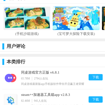
(手机沙箱游戏)
(宝可梦大探险下载安装)
用户评论
本类排行
同桌游戏官方正版 v6.8.1
下载
65.78M
2794
人在玩
同桌游戏最新版app手机版软件带你开启赢王者荣耀
皮肤之路。同桌游戏为什么下架了？改名叫什么了？
小编说下，之前只是暂时下架整改，现在又重新上架
steam++加速器工具箱app v2.8.3
了，并没有改名。一款为用户提供及时面对面游戏竞
技的手机应用，无需下载，各种经典耐玩的小游戏任
下载
82.46M
941
人在玩
你畅玩，还在为等