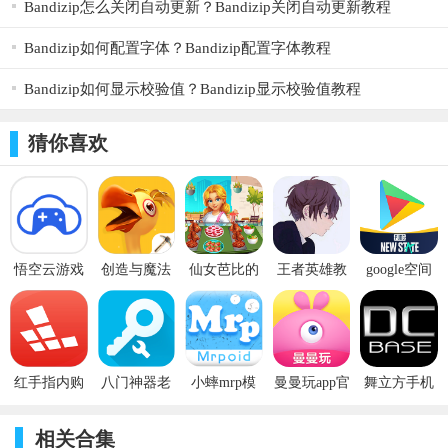
Bandizip怎么关闭自动更新？Bandizip关闭自动更新教程
Bandizip如何配置字体？Bandizip配置字体教程
Bandizip如何显示校验值？Bandizip显示校验值教程
猜你喜欢
悟空云游戏
创造与魔法
仙女芭比的
王者英雄教
google空间
官方版
食谱大全最
美食派对手
程软件 v1.0
官方版
v3.0.5
新2022 v2.1
游 v1.0
(ourplay)
v6.6.6
红手指内购
八门神器老
小蟀mrp模
曼曼玩app官
舞立方手机
破解版2020
版本 v3.3.10
拟器 v2.0
方正版
版 v1.9.16
v2.3.27
v9.7.7
相关合集