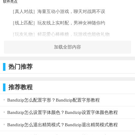
软件亮点
［真人对战］海量互动小游戏，聊天对战两不误
［线上匹配］玩友线上实时配，男神女神随你约
［玩友礼物］鲜花爱心棒棒糖，玩游戏也能收礼物
［实时连麦］游戏语聊更通畅，聊天也能有收益
加载全部内容
软件特色
1、注册即送0.5元左右新人红包，玩游戏5分钟，可获得现金
热门推荐
红包一个！
2、轻松赚钱 - 只需玩游戏，现金轻松入账
推荐教程
3、最低1元即可申请提现，普通提现30元起！
Bandizip怎么配置字形？Bandizip配置字形教程
4、邀请徒弟赚5元，现金收益无上限
Bandizip怎么设置字体颜色？Bandizip设置字体颜色教程
Bandizip怎么退出精简模式？Bandizip退出精简模式教程