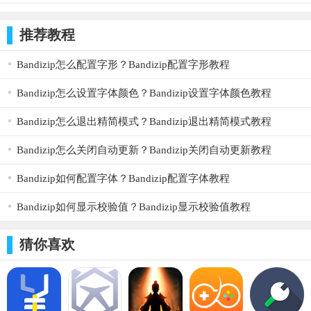
聚合各大主流游戏评测、游戏攻略、游戏公告、玩家心得、
游戏图集，行业资讯等诸多优质内容，你想要的统统满足你;
推荐教程
b、【专业的点评与推荐】
Bandizip怎么配置字形？Bandizip配置字形教程
这里聚集了众多资深的游戏人，为你推荐时下热门游戏，提
Bandizip怎么设置字体颜色？Bandizip设置字体颜色教程
供游戏测评、攻略，让你随时都能体验游戏的多种玩法。
Bandizip怎么退出精简模式？Bandizip退出精简模式教程
c、【发现全球超棒的手游】
Bandizip怎么关闭自动更新？Bandizip关闭自动更新教程
与全球玩家第一时间分享新游戏的体验，每日都会及时同步
更新美国、日本、韩国和港台等地区游戏排行榜和游戏应用;
Bandizip如何配置字体？Bandizip配置字体教程
d、【有态度的游戏交流社区】
Bandizip如何显示校验值？Bandizip显示校验值教程
在这里不仅有海量玩家发表游戏评价、攻略、见解，更可以
猜你喜欢
实时地与玩家聚集在此共同发掘专属于你的高品质游戏;
盒子亮点
-发现热门的游戏的排行榜单找寻最受玩家欢迎的游戏资源