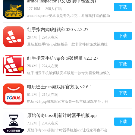
armor inspector中文版(装甲检查员)
附带了详细的使用说明内容，有需要的小伙伴们快来
下载体验吧！nbsp;nxloader最新版switch安卓注入器
下载
v3.9.19
127.10M
300
人在玩
简介为任天堂
armorinspector安卓版是专为坦克世界游戏打造的辅助
工具，大家玩游戏时想要轻松获胜的话，最重要就是
掌握各种坦克的属性和技能，摸清特性才能更好地排
红手指内购破解版2020 v2.3.27
兵布阵，从而充分发挥出坦克的最大优势，那么可以
下载这个辅助，能够清楚了解坦克的构造。
下载
28.4M
294
人在玩
armorinspector中文版介
最新版红手指vip破解版是一款非常棒的游戏辅助挂
机软件。软件根本不需要root，即时手机离线，也能
挂机；市面上多款热门游戏全部支持，让你成为游戏
红手指云手机vip会员破解版 v2.3.27
的王者！你还在等什么？快来2265安卓网下载吧！破
解说明：此版本全网最新vip破解版，无需登录，上
下载
28.4M
224
人在玩
线就是vip会员！红
红手指云手机破解版安卓版是一款专为喜爱玩游戏的
用户打造的手游神器，这款软件支持游戏多开，让您
一部手机当做多部使用，而且还支持游戏托管挂机功
电玩巴士psp游戏库官方版 v2.6.1
能，彻底解放你的双手，离线也能获得海量资源，感
兴趣的话就来2265安卓网下载吧！红手指云手机app
下载
61.2M
214
人在玩
破解版介绍红手指
电玩巴士psp游戏库官方版是一款主机游戏平台，拥
有优质的游戏攻略、游戏发布会信息、游戏论坛、游
戏视频等内容，而且还有超级丰富的主机游戏资源，
原始传奇boss刷新计时器手机版app
在这里可以购买到正版的游戏资源，拥有非常优惠的
价格，是喜欢主机游戏朋友的必备掌上游戏库！电玩
下载
v22.02.18
7.12M
204
人在玩
巴士手机版介绍为
原始传奇boss刷新计时器手机版app让玩家再也不会
错过打boss的时间，用户可以将游戏之中打boss和游