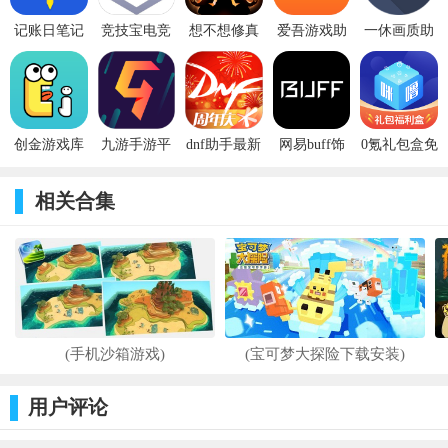
-提供了最全的游戏的开服的列表去发现你关注的游戏
记账日笔记
竞技宝电竞
想不想修真
爱吾游戏助
一休画质助
-能够更便捷的在上面管理各种类型的信息，还有游戏的账
本
平台 v1.0.1
月明辅助独
手历史版
手120帧
号。
立版
v2.0.5.0
v2.0
v2019.08.15
-让用户能够随时的掌握到所有关注的游戏里最新的报告和变
动。
创金游戏库
九游手游平
dnf助手最新
网易buff饰
0氪礼包盒免
最新版本
台app
版本 v3.15.0
品交易平台
费领皮肤
-平常每天的都会有超多新鲜的，关于游戏的信息都会在上面
v1.2.7
v7.10.5.2
app
v1.0.0
相关合集
更新。
v2.62.0.202209281947
软件评测
为你带来最可靠的相关游戏推荐，并且实时的推送游戏中的
资讯，让你不会错过任何一个活动，帮助你去更好的进行体验，
还有超详细的相关玩法攻略。
更新日志
(手机沙箱游戏)
(宝可梦大探险下载安装)
v
1.7.0更新内容：
隐私政策修改
用户评论
v1.5.3更新内容：