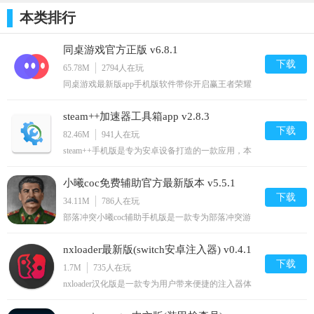
本类排行
修改隐私政策展示。
v1.4.6更新内容：
同桌游戏官方正版 v6.8.1
下载
65.78M
2794
人在玩
修复支持安卓11bug(正在持续修复中)
同桌游戏最新版app手机版软件带你开启赢王者荣耀
皮肤之路。同桌游戏为什么下架了？改名叫什么了？
v1.4.1更新内容：
小编说下，之前只是暂时下架整改，现在又重新上架
steam++加速器工具箱app v2.8.3
了，并没有改名。一款为用户提供及时面对面游戏竞
优化界面，修复bug
技的手机应用，无需下载，各种经典耐玩的小游戏任
下载
82.46M
941
人在玩
你畅玩，还在为等
steam++手机版是专为安卓设备打造的一款应用，本
程序为用户提供了安全、实用的游戏功能。网友们不
仅可以在steam社区和玩友们交流互动，查看感兴趣
小曦coc免费辅助官方最新版本 v5.5.1
的游戏资源，还可以和体验可视化皮肤编辑等功能。
需要的用户快点来安装吧！官方介绍Steam++是一个
下载
34.11M
786
人在玩
包含多种Steam工具功
部落冲突小曦coc辅助手机版是一款专为部落冲突游
戏玩家设计的多种游戏辅助工具，支持宝石加速、自
动布阵、防御识别等多种功能，一键开启全面辅助完
nxloader最新版(switch安卓注入器) v0.4.1
美释放双手，帮您玩游戏更轻松畅快。快来下载体验
吧！小曦coc辅助官网介绍小曦coc辅助是一款专为经
下载
1.7M
735
人在玩
典策略塔防游戏《
nxloader汉化版是一款专为用户带来便捷的注入器体
验，用户朋友可以将通过安装本软件来节省电脑端操
作开机switch的时间，使用简单完美汉化，同时软件