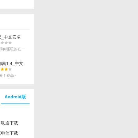
42_中文安卓
件下载
和你暖暖的在一
酱1.4_中文
机软件下载
酱！赛高~
Android版
方联通下载
江电信下载