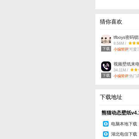
猜你喜欢
tfboys密码锁3
中文安卓ap
8.56M /
载
下载
小编简评:
可爱
的正能量
视频壁纸来电秀
中文安卓ap
34.11M /
载
下载
小编简评:
热门
视频来电秀
下载地址
熊猫动态壁纸v4.
电脑本地下载
湖北电信下载