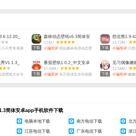
.6.12.20_
森林动态壁纸v5.3简体安
想念熊1.9.
p手机软件下
卓app手机软件下载
app手机软
3.1M /
15.73M /
下载
下载
三小只带来满满
小编简评:
原始森林高清动态壁
小编简评:
只想
纸ForestHD：很久没有看到这
起
么一款赏心悦目的壁纸了
V1.1.3_
番茄壁纸1.0.2_中文安卓
见习偶像娜娜
p手机软件下
app手机软件下载
安卓app手
17.26M /
12.54M /
下载
下载
高清壁纸大全与
小编简评:
百万高清无水印美图
小编简评:
娜娜
桌面壁纸大全！
1.3简体安卓app手机软件下载
电脑本地下载
南方电信下载
北
江苏电信下载
广东电信下载
浙