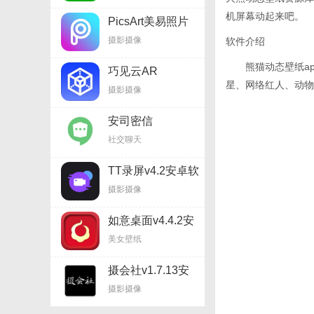
机屏幕动起来吧。
PicsArt美易照片
编辑v17.8.58安卓
摄影摄像
软件介绍
软件
熊猫动态壁纸a
巧见云AR
星、网络红人、动物
摄影摄像
安司密信
v2.6.40.210827安
社交聊天
卓软件
TT录屏v4.2安卓软
件
摄影摄像
如意桌面v4.4.2安
卓软件（暂无下
美女壁纸
载）
摄会社v1.7.13安
卓软件
摄影摄像