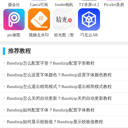
摄会社
Canva可画
foodie相机
TT录屏v4.2
PicsArt美易
v1.7.13安卓
v2.126.0安
v3.8.8安卓
安卓软件
照片编辑
软件
卓软件
软件
v17.8.58安
卓软件
pic修图
视频去水印
拾光图（暂
巧见云AR
v17.8.58安
无下载）
卓软件（暂
推荐教程
无下载）
Bandizip怎么配置字形？Bandizip配置字形教程
Bandizip怎么设置字体颜色？Bandizip设置字体颜色教程
Bandizip怎么退出精简模式？Bandizip退出精简模式教程
Bandizip怎么关闭自动更新？Bandizip关闭自动更新教程
Bandizip如何配置字体？Bandizip配置字体教程
Bandizip如何显示校验值？Bandizip显示校验值教程