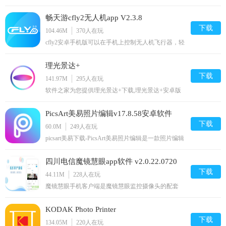
载,狐狸视频免费下载资源
畅天游cfly2无人机app V2.3.8
下载
104.46M
370
人在玩
cfly2安卓手机版可以在手机上控制无人机飞行器，轻
松控制飞翔的方向，还可以自定义参数，支持远程控
制拍照和录视频，画面可以直接在手机上查看、编辑
理光景达+
和分享，可以设置航行路线哦，喜爱的朋友赶快下载
使用吧！cfly2app主要功能远程遥控拍照录像，飞行
下载
141.97M
295
人在玩
器与app连接之后
软件之家为您提供理光景达+下载,理光景达+安卓版
下载,理光景达+免费下载资源
PicsArt美易照片编辑v17.8.58安卓软件
下载
60.0M
249
人在玩
picsart美易下载-PicsArt美易照片编辑是一款照片编辑
应用，PicsArt美易照片编辑可以使你方便的在手机上
处理你的图片照片，PicsArt美易照片编辑对于有需要
四川电信魔镜慧眼app软件 v2.0.22.0720
的朋友来说不错，您可以免费下载安卓手机PicsArt美
易照片编辑。
下载
官方安卓版
44.11M
228
人在玩
魔镜慧眼手机客户端是魔镜慧眼监控摄像头的配套
app，您的放心实时监控软件，可以帮助你实现24小
时安全监护，在这款软件上你可以随时查看家人的安
KODAK Photo Printer
全状况，软件适用于农场监控，家人安全监控等多处
应用场景，异常状况自动报警系统让您无需盯守，手
下载
134.05M
220
人在玩