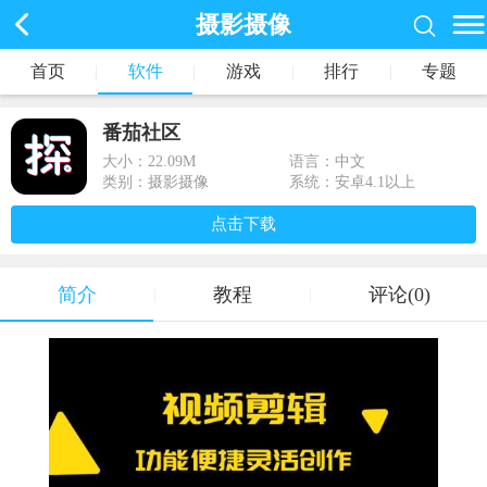
摄影摄像
首页
|
软件
|
游戏
|
排行
|
专题
番茄社区
大小：
22.09M
语言：中文
类别：摄影摄像
系统：安卓4.1以上
点击下载
简介
教程
评论(0)
|
|