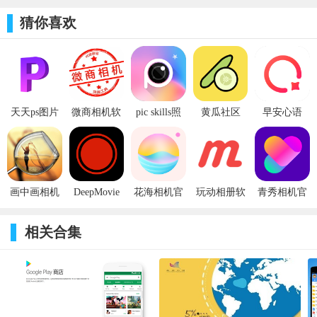
猜你喜欢
天天ps图片
微商相机软
pic skills照
黄瓜社区
早安心语
编辑器app
件(批量添加
片编辑
2020最新版
v1.8
水印) v4.1
v1.16
v1.3.6
画中画相机
DeepMovie
花海相机官
玩动相册软
青秀相机官
相机 v5.4.6
方
件 v1.0.0
方版
v1.0.3.101
v1.1.4.101
相关合集