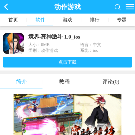
动作游戏
首页
|
软件
|
游戏
|
排行
|
专题
境界-死神激斗 1.0_ios
大小：
0MB
语言：中文
类别：动作游戏
系统：ios
点击下载
简介
教程
评论(0)
|
|