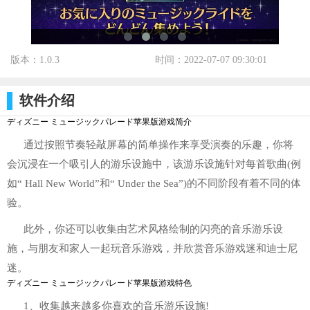
版本：1.0.3
时间：2022-07-07 09:30:01
标签：
软件介绍
ディズニー ミュージックパレード苹果版游戏简介
通过按照节奏轻敲屏幕的简单操作来享受演奏的乐趣，你将
会沉浸在一个吸引人的游乐设施中，该游乐设施针对每首歌曲(例
如“ Hall New World”和“ Under the Sea”)的不同阶段有着不同的体
验。
此外，你还可以收集由艺术风格绘制的闪亮的音乐游乐设
施，与朋友和家人一起玩音乐游戏，并欣赏音乐游戏迷和迪士尼
迷。
ディズニー ミュージックパレード苹果版游戏特色
1、收集越来越多你喜欢的音乐游乐设施!