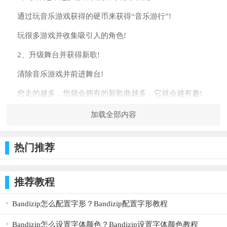
通过玩音乐游戏获得的硬币来获得“音乐游行”!
玩很多游戏并收集吸引人的角色!
2、升级舞台并获得新歌!
清除音乐游戏并前进舞台!
您走的越多，您就会拥有的新歌曲越多，它就会越有趣!
3、组队模式，每个人都可以一起玩!
加载全部内容
在“组队模式”中，你可以与朋友和家人一起享受音乐游戏!
热门推荐
让我们一起开始派对，演奏美妙的和声!
你会觉得自己好像在乘坐游乐设施，无疑会令人兴奋!
推荐教程
ディズニー ミュージックパレード苹果版游戏更新
修复了视频广告问题
Bandizip怎么配置字形？Bandizip配置字形教程
Bandizip怎么设置字体颜色？Bandizip设置字体颜色教程