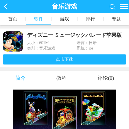
音乐游戏
首页
|
软件
|
游戏
|
排行
|
专题
ディズニー ミュージックパレード苹果版
1.0.3_ios
大小：
601M
语言：日语
类别：音乐游戏
系统：ios
点击下载
简介
教程
评论(0)
|
|