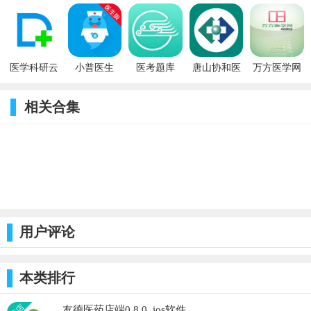
6.2.3_ios
4.0.7_ios
6.24.1_ios
1.2_ios
附属第二医
院 2.4.10_ios
医学科研云
小普医生
医考题库
唐山协和医
万方医学网
2.6.20_ios
2.0_ios
1.2.0_ios
院 1.1_ios
1.1_ios
相关合集
用户评论
本类排行
友德医药店端0.8.0_ios软件