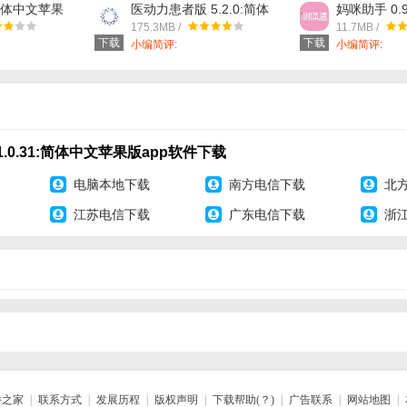
:简体中文苹果
医动力患者版 5.2.0:简体
妈咪助手 0.
下载
中文苹果版app软件下载
苹果版app
175.3MB /
11.7MB /
下载
下载
小编简评:
小编简评:
.0.31:简体中文苹果版app软件下载
电脑本地下载
南方电信下载
北
江苏电信下载
广东电信下载
浙
件之家
|
联系方式
|
发展历程
|
版权声明
|
下载帮助(？)
|
广告联系
|
网站地图
|