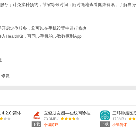
服务；计免接种预约，节省等候时间；随时随地查看健康资讯，了解自身
要开启定位服务，您可以在手机设置中进行修改
HealthKit，可同步手机的步数数据到App
化
 修复
.2.6:简体
医健朋友圈—在线问诊挂
三环肿瘤医院 
pp软件下载
号找医生好帮手 3.19.3:简
语言苹果版a
73.3MB /
173MB /
体中文苹果版app软件下
下载
下载
小编简评:
小编简评:
载