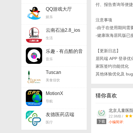
付、报告查询等便捷
QQ游戏大厅
HD2.7.1_ios软件
娱乐
注意事项
-由于在使用期间需
云南石油2.8_ios
软件
-健康珠海居民版已接入
生活
【更新日志】
乐趣 - 有点酷的音
乐App1.4.4_ios软
居民端 APP 登录优
音乐
件
家医签约功能优化
Tuscan
其他体验优化及 bug
Chef3.1.3_ios软
美食佳饮
件
MotionX
猜你喜欢
GPS24.4_ios软件
导航
北京儿童医院 4
友德医药店端
中文苹果版a
22.9MB /
0.8.0_ios软件
下载
小编简评:
医疗