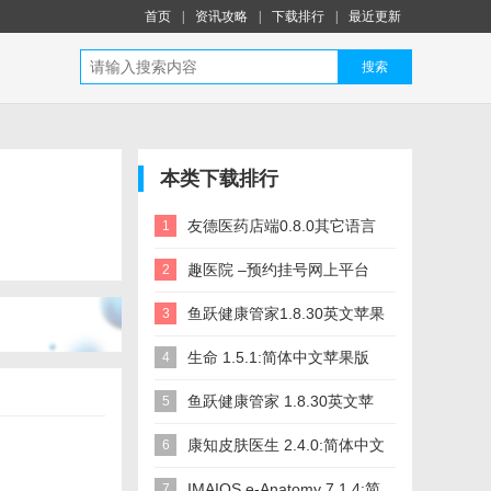
首页
|
资讯攻略
|
下载排行
|
最近更新
搜索
本类下载排行
友德医药店端0.8.0其它语言
1
苹果版app软件下载
趣医院 –预约挂号网上平台
2
2.6.84简体中文苹果版app软
鱼跃健康管家1.8.30英文苹果
3
件下载
版app软件下载
生命 1.5.1:简体中文苹果版
4
app软件下载
鱼跃健康管家 1.8.30英文苹
5
果版app软件下载
康知皮肤医生 2.4.0:简体中文
6
苹果版app软件下载
IMAIOS e-Anatomy 7.1.4:简
7