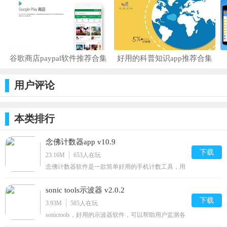
3、可以使用软件快速的连接到安全免费的网络。
更新日志
谷歌商店paypal软件推荐合集
好用的科普知识app推荐合集
用户评论
本类排行
念佛计数器app v10.9
下载
23.16M
653
人在玩
念佛计数器软件是一款简单好用的手机计数工具，用
户念出来就能计数，界面清新，使用便捷，支持设置
定量任务，支持自动清零，非常适合用户平时做功
sonic tools示波器 v2.0.2
课，感兴趣的朋友快来下载吧！念佛计数器app介绍
本app摆脱手动添加念佛计数，只要念出来就能计
下载
3.93M
585
人在玩
数，支持手工计数；还有
sonictools，好用的示波器软件，可以帮助用户监测各
种音频信号，用户可便捷使用软件来进行音频信号震