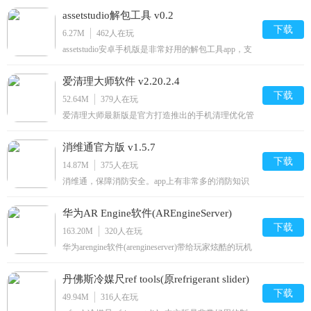
荡分析，软件可以发出各种独特的声音波段，使用时
assetstudio解包工具 v0.2
禁止佩戴耳机，有需要的用户可以下载使用！
sonictools官方介绍sonictools是一款十分用的示波器工
下载
6.27M
462
人在玩
具，需要的朋友直
assetstudio安卓手机版是非常好用的解包工具app，支
持导入矢量图标转换成为VectorDrawable，可以进行
解压和提取里面的部分资源，可以自由选择asset类
爱清理大师软件 v2.20.2.4
型，还可以调节透明度，欢迎感兴趣的朋友下载使
用！官方介绍AssetStudio是一个用于探索、提取和导
下载
52.64M
379
人在玩
出资产和资产包的
爱清理大师最新版是官方打造推出的手机清理优化管
家工具，为用户带来丰富全面的功能，可以快速进行
垃圾清理，提升运行速度，优化网络系统，智能整理
消维通官方版 v1.5.7
手机内存文件，时刻防护，对手机进行降温处理，操
作简单又快捷！爱清理大师软件简介：智能而又实用
下载
14.87M
375
人在玩
的手机垃圾清理软
消维通，保障消防安全。app上有非常多的消防知识
科普知识，用户可以查看了解，在日常生活中加以防
范；绑定相关消防设备信息就能在手机端实现移动管
华为AR Engine软件(AREngineServer)
理操作，减少人力巡查的成本，发生故障、损坏会第
一时间预警通知，管理人员可以第一时间得到消息赶
下载
v4.0.1.100
163.20M
320
人在玩
往现场，保障人员
华为arengine软件(arengineserver)带给玩家炫酷的玩机
体验，虚拟世界中的所有元素都能在现实中交互展
现，就算是你让初音在你的面前开演唱会也是可以
丹佛斯冷媒尺ref tools(原refrigerant slider)
的，展现出最真实的画面，一起愉快的玩耍！华为
arengine官网内容介绍华为arengine是什么软件？它是
下载
v6.20.3
49.94M
316
人在玩
华为官方增强现实