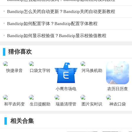
看。
Bandizip怎么关闭自动更新？Bandizip关闭自动更新教程
【无缝连接】所有的wifi热点都免费开放，连接不限。
Bandizip如何配置字体？Bandizip配置字体教程
软件功能
Bandizip如何显示校验值？Bandizip显示校验值教程
1、实时监测WiFi安全，主动防御风险WiFi，保护用户信
息安全。
猜你喜欢
2、每日登陆APP可签到领取歪点，歪点可以用于兑换话
费和流量。
快捷录音
口袋文字转
河马换机助
v1.1
语音最新版
手精灵
3、随时随地节省网络流量，无需密码查看器也可一键连
v1.0.2
v1.0.9
接网络。
小鹰市场电
农历日历查
视版(小鹰工
询手机版
软件特色
具tv版)
v36.3
和平农药变
生日提醒助
瑞盾清理管
图片实时识
神农口袋
v2.2.1
1、对网络状况进行实时的监测，知晓网络状况。
声器 v1.2.0
手 v2.3
家app v1.0.6
别翻译大师
v4.8.2
2、时刻守护你的网络安全，还能够进行网络的优化，让
相关合集
你的手机网络安全稳定。