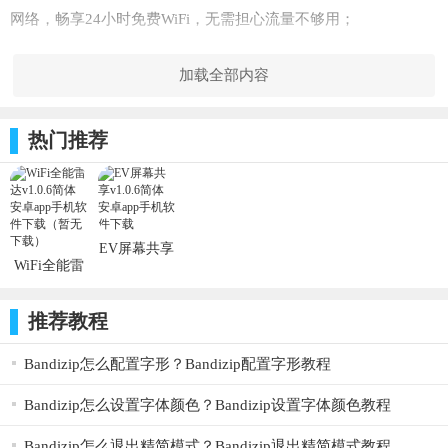
网络，畅享24小时免费WiFi，无需担心流量不够用；
【安全】
加载全部内容
实时监测WiFi安全，主动防御风险WiFi，保护用户信息安
全，是你的安全WiFi管家；
热门推荐
【福利】
每日登陆APP可签到领取歪点，歪点可以用于兑换话费和
流量；
EV屏幕共享
软件优势
WiFi全能雷
v1.0.6安卓
达v1.0.6安
软件
【安全可靠】所有热点都经过安全测试，连接安全无
卓软件（暂
推荐教程
无下载）
忧。
Bandizip怎么配置字形？Bandizip配置字形教程
【快乐体验】使用方便，人性化设计，一流的用户体
验。
Bandizip怎么设置字体颜色？Bandizip设置字体颜色教程
【热点免费】云内上亿个热点全部免费，WiFi密码可查
Bandizip怎么退出精简模式？Bandizip退出精简模式教程