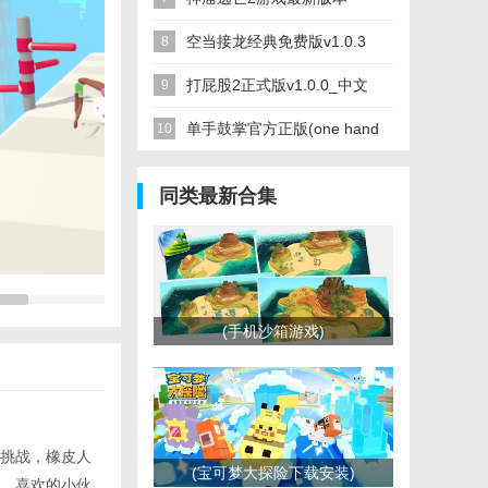
下载
v6.5.1 官方安卓中文版_中文
空当接龙经典免费版v1.0.3
8
安卓app手机软件下载
安卓版_中文安卓app手机软
打屁股2正式版v1.0.0_中文
9
件下载
安卓app手机软件下载
单手鼓掌官方正版(one hand
10
clapping)v7.5.0 安卓手机版_
同类最新合集
中文安卓app手机软件下载
(手机沙箱游戏)
挑战，橡皮人
(宝可梦大探险下载安装)
，喜欢的小伙