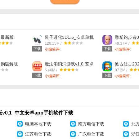
式下的挑战，在整个过程中的来完成任务都丰富
数攻击，冲刺前进
碍的关卡，在其中的还有的挑战都有意思的
鱼最新版
鞋子进化3D1.5_安卓单机
雕塑跑步者0
卓版_中文安卓
app手机游戏下载
app手机游
120.15M /
49.37M /
件下载
下载
下载
小编简评:
小编简评:
内购破解版
魔法消消消游戏v1.0 安卓
波古波古20
安卓app手机软
版_中文安卓app手机软件
v1.0.248
5.46M /
97.2M /
下载
机软件下载
下载
下载
小编简评:
小编简评:
v0.1_中文安卓app手机软件下载
电脑本地下载
南方电信下载
北
江苏电信下载
广东电信下载
浙