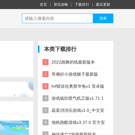
首页
|
资讯攻略
|
下载排行
|
最近更新
搜索
本类下载排行
2022跳舞的线最新版本
1
v2.7.40.01 安卓正版_中文安
哥俩好小游戏猴子最新版
2
卓app手机软件下载
v1.0.1 安卓正版_中文安卓
fnf错误化奥斯华兔v1 安卓版
3
app手机软件下载
_中文安卓app手机软件下载
游戏疯狂喷气机正版v1.71.1
4
安卓最新版_中文安卓app手
蔬菜消消乐游戏v1.0_中文安
5
机软件下载
卓app手机软件下载
地铁跑酷游戏v3.37.0 官方安
6
卓版_中文安卓app手机软件
神庙逃亡2游戏最新版本
7