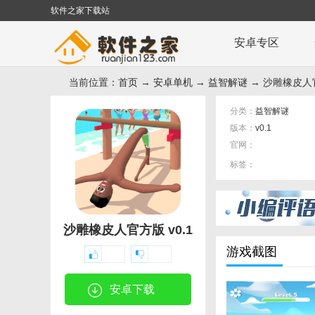
软件之家下载站
安卓专区
当前位置：
首页
→
安卓单机
→
益智解谜
→ 沙雕橡皮人官
分类：
益智解谜
版本：
v0.1
官网：
标签：
沙雕橡皮人官方版 v0.1
游戏截图
安卓下载