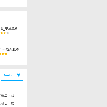
.6_安卓单机
戏下载
23年最新版本
_中文安卓app手
Android版
方联通下载
江电信下载