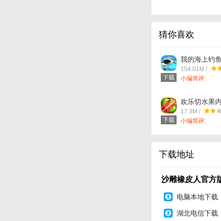
游戏说明
·十足趣味的游戏模
·灵活控制躲避开无
猜你喜欢
·设计的了多种的障
我的海上钓
v1.0.0 安
154.01M /
app手机软
下载
小编简评:
欢乐切水果
v1.4_中文
17.3M /
件下载
下载
小编简评:
下载地址
沙雕橡皮人官方版
电脑本地下载
湖北电信下载