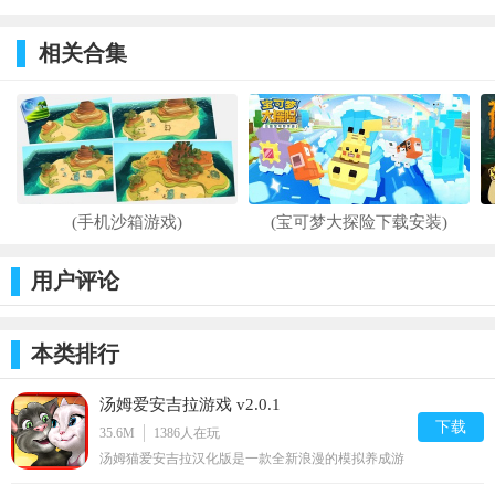
拟游戏
沙龙4中文版
2022最新版
v1.1.0
v1.5.0
v1.8.1
相关合集
(手机沙箱游戏)
(宝可梦大探险下载安装)
用户评论
本类排行
汤姆爱安吉拉游戏 v2.0.1
下载
35.6M
1386
人在玩
汤姆猫爱安吉拉汉化版是一款全新浪漫的模拟养成游
戏，在这款游戏中，将安吉拉和汤姆相结合，打造不
一样的游戏画风，不仅会模仿说话，而且还会唱歌、