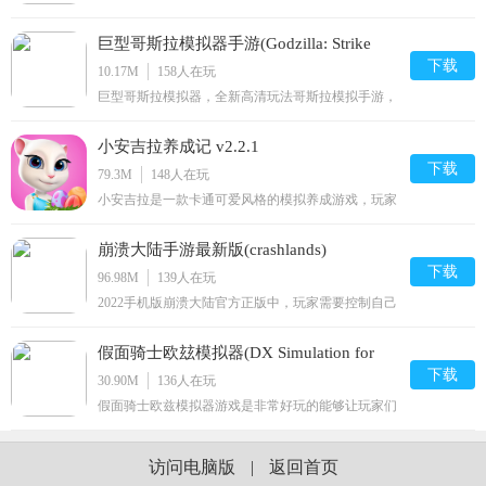
帝骑模拟器，在这里可以完美的模拟出帝骑变身的各
种特效和声音，满足每一个中二病少年的幻想，打造
巨型哥斯拉模拟器手游(Godzilla: Strike
出全新的假面骑士！想要成为光之继承者吗？那就来
这里！完美帝骑21模拟器内容介绍完美帝骑21神主游
下载
Zone) v1.0.1
10.17M
158
人在玩
戏是有意思的假面
巨型哥斯拉模拟器，全新高清玩法哥斯拉模拟手游，
游戏中玩家将化身巨兽哥斯拉，在游戏中巧妙避开各
种攻击，游戏为玩家展现了一个更加自由开放的小世
小安吉拉养成记 v2.2.1
界，游戏玩法趣味性十足，感兴趣的玩家可以下载体
验！巨型哥斯拉模拟器官方介绍巨型哥斯拉模拟器采
下载
79.3M
148
人在玩
用了高清的画面设
小安吉拉是一款卡通可爱风格的模拟养成游戏，玩家
将在游戏中陪伴着小安吉拉一起长大。你需要给小安
吉拉洗澡，喂她吃东西，并给她穿上最好看的衣服，
崩溃大陆手游最新版(crashlands)
和她一起做游戏，参加各种活动，喜欢这款游戏的玩
家赶紧来2265安卓网下载试玩吧！小安吉拉手机版介
下载
v100.0.93
96.98M
139
人在玩
绍小安吉拉是
2022手机版崩溃大陆官方正版中，玩家需要控制自己
的小怪物四处打败其他小怪物，占领地盘并收集材
料，壮大自己的队伍，然后通过管理资源，利用收集
假面骑士欧玆模拟器(DX Simulation for
来的资源，建造建筑物，使自己更强大，并且游戏还
有任务机制，而所有任务都会在剧情的带领下进行，
下载
OOO) v1.7
30.90M
136
人在玩
玩家不用担心错过某
假面骑士欧兹模拟器游戏是非常好玩的能够让玩家们
在这里模拟假面骑士的手机游戏，在这里玩家们能够
使用假面骑士的变身器进行变身，超全面的变身状态
能够让玩家们体验到超多的游戏乐趣。在这里玩家们
访问电脑版
|
返回首页
还能够体验到正式的变身成为假面骑士的感觉，喜欢