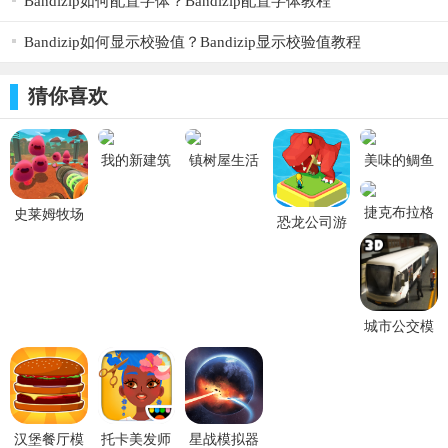
Bandizip如何配置字体？Bandizip配置字体教程
建设和破坏。你能够利用游戏中提供给你的各种基石来创造各种
Bandizip如何显示校验值？Bandizip显示校验值教程
东西，发挥你的想象力，你能够建造房屋，构建城堡甚至是城
市。
猜你喜欢
添加我的模拟大都市模组。
必看：兼容安卓11，删除boat再安装，这是一个文件夹全部删
我的新建筑
镇树屋生活
美味的鲷鱼
除，别搞错了哦！
世界中文版
烧商店手游
v2
v8.0.1
捷克布拉格
史莱姆牧场
恐龙公司游
地铁模拟器
无限金币破
戏 v1.0.0
(Prague
解版 v3.1.1
Metro)
v1.0.0
城市公交模
拟驾驶中文
版 v1.4
汉堡餐厅模
托卡美发师
星战模拟器