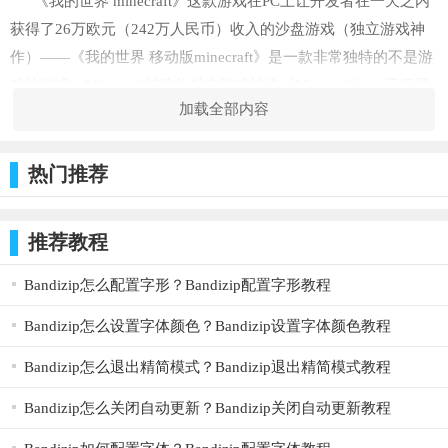
《我的世界 minecraft》这款游戏在PC上让开发者在一天之内
获得了26万欧元（242万人民币）收入的沙盘游戏（独立游戏神
作）——《我的世界 移动版minecraft》是一款非常独特的不是游
戏的游戏。Minecraft被称为独立游戏神作《Minecraft》，不仅登
加载全部内容
录了xbox360，还登录到了Android手机。
相关说明
我的世界minecraft说它不是游戏，是因为它并没有什么特定的
热门推荐
玩法，也没有游戏情节，也没有游戏规则，说它是游戏，因为同
样能够消磨你的时间，让你体验到无穷的乐趣。这款游戏还将支
推荐教程
持基于本地无线网络的多人游戏。
Bandizip怎么配置字形？Bandizip配置字形教程
我的世界minecraft这款3D的第一人称沙盘游戏没有华丽的画
面，更注重游戏性。玩家在游戏中做着“建设”与“破坏”两件事，
Bandizip怎么设置字体颜色？Bandizip设置字体颜色教程
通过像乐高一样的积木来组合与拼凑，轻而易举的就能制作出小
Bandizip怎么退出精简模式？Bandizip退出精简模式教程
木屋、城堡甚至城市，但是若再加上玩家的想像力，空中之城、
地底都市都一样能够实现。
Bandizip怎么关闭自动更新？Bandizip关闭自动更新教程
有人说，在我的世界这款游戏中，你只需要从事两种操作：