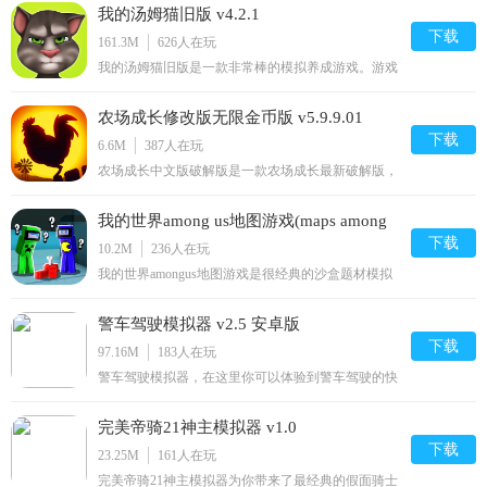
我的汤姆猫旧版 v4.2.1
送鲜花哟，感兴趣的话就来2265安卓网下载吧！汤姆
猫爱安吉拉官网介绍汤姆猫爱安吉拉中文版你会看到
下载
161.3M
626
人在玩
蠢萌汤姆将与
我的汤姆猫旧版是一款非常棒的模拟养成游戏。游戏
中，你可以对你的汤姆猫做出各种调戏动作；还能对
它进行喂饭、换装等操作；游戏非常有趣。你还在等
农场成长修改版无限金币版 v5.9.9.01
什么？快来2265安卓网下载吧！我的汤姆猫老版本游
戏介绍按猫爪按钮，汤姆将用水枪、气喇叭或喷枪骚
下载
6.6M
387
人在玩
扰本。您需要升级
农场成长中文版破解版是一款农场成长最新破解版，
此版本为真实破解版，已修改为可以获得任意金币钻
石，玩法丰富，操作简单，画风清晰，保证让你畅玩
我的世界among us地图游戏(maps among
到底，喜欢就来2265安卓网下载体验呗！农场成长免
费版介绍：是超棒的农业耕作模拟经营类游戏。没有
下载
us for mcpe) v2.0
10.2M
236
人在玩
僵尸，只有植
我的世界amongus地图游戏是很经典的沙盒题材模拟
经营游戏。依旧是以极为复古的像素风格进行呈现，
色彩羡慕，清新养养。游戏中玩家将在游戏的世界里
警车驾驶模拟器 v2.5 安卓版
开启一段全新的冒险旅程，匹配队友，较量演技，通
过彼此相互交流，确定内奸身份即可闯关成功，很刺
下载
97.16M
183
人在玩
激的体验过程，喜
警车驾驶模拟器，在这里你可以体验到警车驾驶的快
乐，游戏中你将化身一名警察，随时准备逮捕在城市
中犯罪的嫌疑犯，游戏中有很多高风险的任务，玩家
完美帝骑21神主模拟器 v1.0
需要在保护好自身的情况下完成挑战任务，感兴趣的
玩家可以下载体验一下！警车驾驶模拟器官方介绍模
下载
23.25M
161
人在玩
拟在城市的街道作
完美帝骑21神主模拟器为你带来了最经典的假面骑士